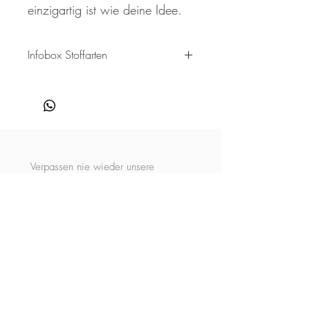
einzigartig ist wie deine Idee.
Infobox Stoffarten
Hier findest du Informationen zu unseren
einzelnen Stoffarten. Jedes Material in
unserem Sortiment bringt nicht nur eine
einzigartige Zusammensetzung mit sich,
sondern auch verschiedene
Drucktechnologien, die den Stoffen ihren
Verpassen nie wieder unsere 
ganz eigenen Charakter verleihen. Bitte
Neuigkeiten zu Produkten und 
beachte, dass es aufgrund der
Sonderangeboten!
unterschiedlichen Materialien und
Drucktechniken zu Farbabweichungen
Trage hier deine Emailadresse
zwischen den einzelnen Stoffarten
kommen kann. Dies ist ganz normal und
ein
*
liegt in der Natur der Sache. Auch die
Lichtverhältnisse und deine
Bildschirmeinstellungen können die
Ja, melde mich zum 
Farbwahrnehmung beeinflussen.