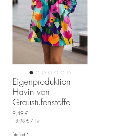
Eigenproduktion
Havin von
Graustufenstoffe
Preis
9,49 €
18,98 €
/
1m
18,98 €
pro
Stoffart
*
1