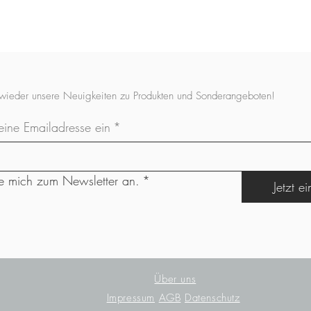
Stoffgewicht: 240 Gr
Baumwolljersey
(besond
Qualität)
Stoffzusammensetzung
Stoffbreite: 150 . 155
 wieder unsere Neuigkeiten zu Produkten und Sonderangeboten!
Stoffgewicht: 230 Gr
eine Emailadresse ein
*
Sommersweat
(querela
leuchtstark mit zarten 
Stoffzusammensetzung:
Elastan
e mich zum Newsletter an.
*
Jetzt e
Stoffbreite: 145 cm
Stoffgewicht: 220 Gr
Softshell
(wattierte Rüc
Stoffzusammensetzun
Stoffbreite: 145 cm
Stoffgewicht: 320 Gr
Stoffart: Softshell
Über uns
Das kannst du aus dies
Impressum
AGB
Datenschutz
Regenkleidung u.a.