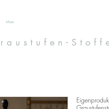
More
raustufen-Stoff
Eigenproduk
Graustufenst