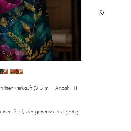
Hier findest du Informa
Jedes Material in unser
einzigartige Zusammen
verschiedene Drucktech
eigenen Charakter verl
der unterschiedlichen 
Farbabweichungen zwis
kommen kann. Dies ist 
der Sache. Auch die Li
Bildschirmeinstellung
beeinflussen. Die darge
Sommerswaet (Bild 1-3)
Wenn du vor deinem Ei
Kontakt mit unserem Kun
hritten verkauft (0.5 m = Anzahl 1)
und beantworten deine
Hier findest du eine Üb
einen Stoff, der genauso einzigartig
French Terry
(bielastisch
Stoffzusammensetzung
Stoffbreite: 145 cm