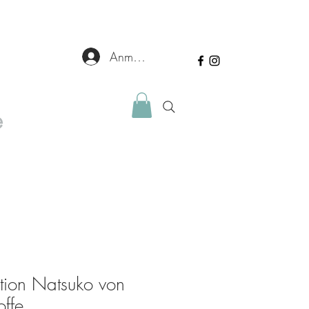
Anmelden
e
tion Natsuko von
offe