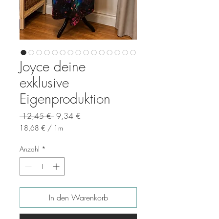
Joyce deine
exklusive
Eigenproduktion
Standardpreis
Sale-
 12,45 € 
9,34 €
Preis
18,68 €
/
1m
18,68 €
pro
Anzahl
*
1
Meter
In den Warenkorb