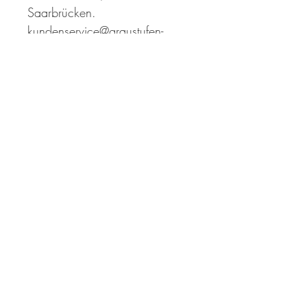
Saarbrücken.
kundenservice@graustufen-
stoffe.de
Schnittmuster zu den
Nähbeispielen
Shirt Danai
Kleid Elodie
Kleid Kate
Verpassen nie wieder unsere 
Neuigkeiten zu Produkten und 
Sonderangeboten!
Trage hier deine Emailadresse
ein
*