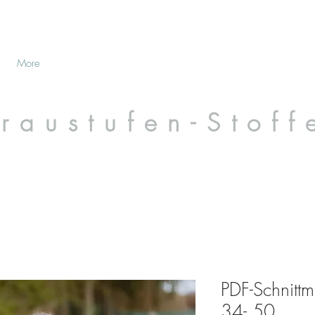
More
raustufen-Stoff
PDF-Schnittmu
34- 50