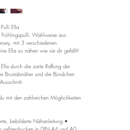
Pulli Ella
 Frühlingspulli. Wahlweise aus
Jersey, mit 3 verschiedenen
ne Ella so nähen wie sie dir gefällt!
lla durch die zarte Raffung der
ie Brustabnäher und die Bündchen
usschnitt.
du mit den zahlreichen Möglichkeiten
ierte, bebilderte Nähanleitung •
um selberdrucken in DIN A4 und A0