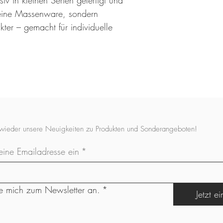
v in kleinen Serien gefertigt und
Stoffbreite: 145 cm
 Keine Massenware, sondern
Stoffgewicht: 240 Gr
ter – gemacht für individuelle
Baumwolljersey
(besond
Qualität)
Stoffzusammensetzung
Stoffbreite: 150 . 155
Stoffgewicht: 230 Gr
Sommersweat
(querela
leuchtstark mit zarten 
Stoffzusammensetzung:
 wieder unsere Neuigkeiten zu Produkten und Sonderangeboten!
Elastan
Stoffbreite: 145 cm
eine Emailadresse ein
*
Stoffgewicht: 220 Gr
Softshell
(wattierte Rüc
Stoffzusammensetzun
Stoffbreite: 145 cm
e mich zum Newsletter an.
*
Jetzt e
Stoffgewicht: 320 Gr
Stoffart: Softshell
Das kannst du aus dies