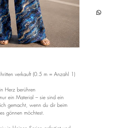
Hier findest du Informa
Jedes Material in unser
einzigartige Zusammen
verschiedene Drucktech
eigenen Charakter verl
der unterschiedlichen 
Farbabweichungen zwis
kommen kann. Dies ist 
der Sache. Auch die Li
Bildschirmeinstellung
beeinflussen. Die darges
Viskosejersey.
hritten verkauft (0.5 m = Anzahl 1)
Wenn du vor deinem Ei
ein Herz berühren
Kontakt mit unserem Kun
ur ein Material – sie sind ein
und beantworten deine
 dich gemacht, wenn du dir beim
Hier findest du eine Üb
es gönnen möchtest.
French Terry
(bielastisch
Stoffzusammensetzung