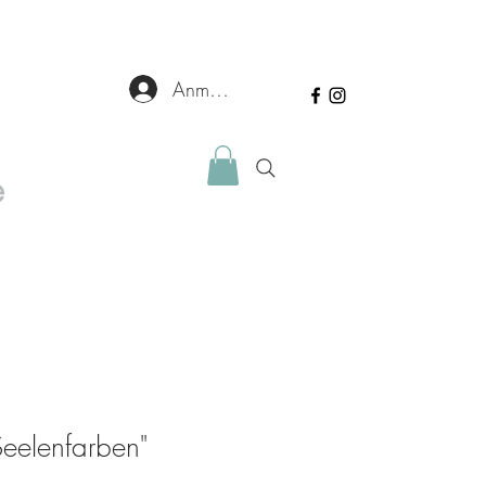
Anmelden
e
"Seelenfarben"