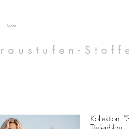
More
raustufen-Stoff
Kollektion: 
Tiefenblau