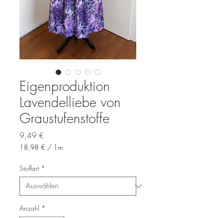
Eigenproduktion
Lavendelliebe von
Graustufenstoffe
Preis
9,49 €
18,98 €
/
1m
18,98 €
pro
Stoffart
*
1
Meter
Anzahl
*