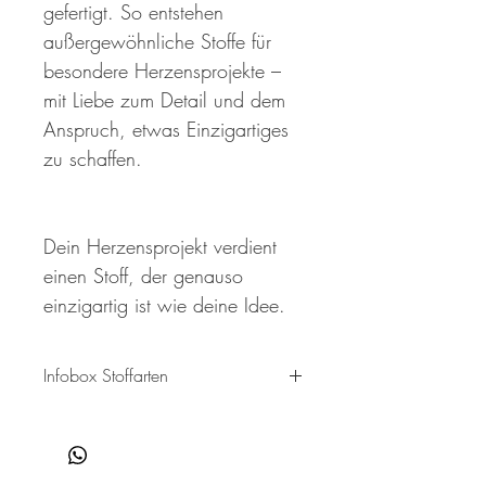
gefertigt. So entstehen
außergewöhnliche Stoffe für
besondere Herzensprojekte –
mit Liebe zum Detail und dem
Anspruch, etwas Einzigartiges
zu schaffen.
Dein Herzensprojekt verdient
einen Stoff, der genauso
einzigartig ist wie deine Idee.
Infobox Stoffarten
Hier findest du Informationen zu unseren
einzelnen Stoffarten. Jedes Material in
unserem Sortiment bringt nicht nur eine