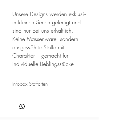
Unsere Designs werden exklusiv
in kleinen Serien gefertigt und
sind nur bei uns erhältlich.
Keine Massenware, sondern
ausgewählte Stoffe mit
Charakter – gemacht für
individuelle Lieblingsstücke
Infobox Stoffarten
Hier findest du Informationen zu unseren
einzelnen Stoffarten. Jedes Material in
unserem Sortiment bringt nicht nur eine
einzigartige Zusammensetzung mit sich,
sondern auch verschiedene
Drucktechnologien, die den Stoffen ihren
Verpassen nie wieder unsere 
ganz eigenen Charakter verleihen. Bitte