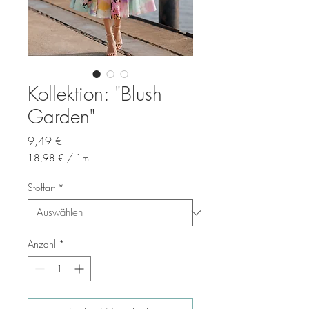
Kollektion: "Blush
Garden"
Preis
9,49 €
18,98 €
/
1m
18,98 €
pro
Stoffart
*
1
Meter
Anzahl
*